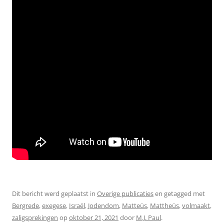
Dit bericht werd geplaatst in
Overige publicaties
en getagged met
Bergrede
,
exegese
,
Israël
,
Jodendom
,
Matteüs
,
Mattheüs
,
volmaakt
,
zaligsprekingen
op
oktober 21, 2021
door
M.J. Paul
.