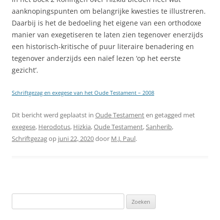
aanknopingspunten om belangrijke kwesties te illustreren.
Daarbij is het de bedoeling het eigene van een orthodoxe
manier van exegetiseren te laten zien tegenover enerzijds
een historisch-kritische of puur literaire benadering en
tegenover anderzijds een naïef lezen ‘op het eerste
gezicht’.
Schriftgezag en exegese van het Oude Testament – 2008
Dit bericht werd geplaatst in
Oude Testament
en getagged met
exegese
,
Herodotus
,
Hizkia
,
Oude Testament
,
Sanherib
,
Schriftgezag
op
juni 22, 2020
door
M.J. Paul
.
Zoeken
naar: