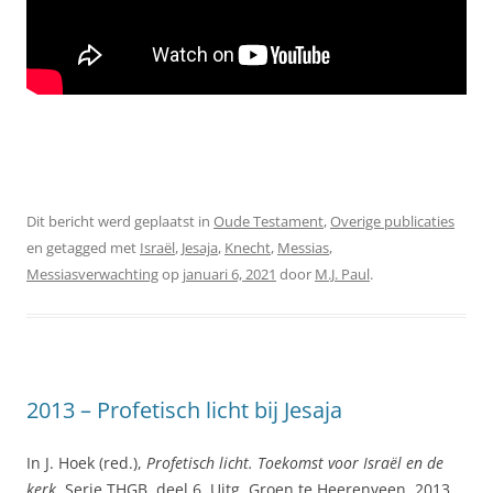
Dit bericht werd geplaatst in
Oude Testament
,
Overige publicaties
en getagged met
Israël
,
Jesaja
,
Knecht
,
Messias
,
Messiasverwachting
op
januari 6, 2021
door
M.J. Paul
.
2013 – Profetisch licht bij Jesaja
In J. Hoek (red.),
Profetisch licht. Toekomst voor Israël en de
kerk
. Serie THGB, deel 6. Uitg. Groen te Heerenveen, 2013,