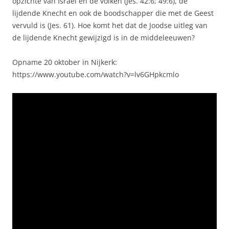
opzichte van Israël en de volken (Jes. 42:6; 49:6), de
lijdende Knecht en ook de boodschapper die met de Geest
vervuld is (Jes. 61). Hoe komt het dat de Joodse uitleg van
de lijdende Knecht gewijzigd is in de middeleeuwen?
Opname 20 oktober in Nijkerk:
https://www.youtube.com/watch?v=lv6GHpkcmlo