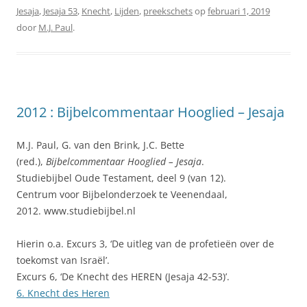
Jesaja
,
Jesaja 53
,
Knecht
,
Lijden
,
preekschets
op
februari 1, 2019
door
M.J. Paul
.
2012 : Bijbelcommentaar Hooglied – Jesaja
M.J. Paul, G. van den Brink, J.C. Bette
(red.),
Bijbelcommentaar Hooglied – Jesaja
.
Studiebijbel Oude Testament, deel 9 (van 12).
Centrum voor Bijbelonderzoek te Veenendaal,
2012. www.studiebijbel.nl
Hierin o.a. Excurs 3, ‘De uitleg van de profetieën over de
toekomst van Israël’.
Excurs 6, ‘De Knecht des HEREN (Jesaja 42-53)’.
6. Knecht des Heren