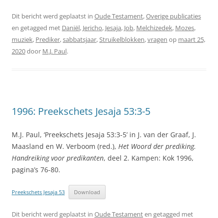
Dit bericht werd geplaatst in
Oude Testament
,
Overige publicaties
en getagged met
Daniël
,
Jericho
,
Jesaja
,
Job
,
Melchizedek
,
Mozes
,
muziek
,
Prediker
,
sabbatsjaar
,
Struikelblokken
,
vragen
op
maart 25,
2020
door
M.J. Paul
.
1996: Preekschets Jesaja 53:3-5
M.J. Paul, ‘Preekschets Jesaja 53:3-5’ in J. van der Graaf, J.
Maasland en W. Verboom (red.),
Het Woord der prediking.
Handreiking voor predikanten
, deel 2. Kampen: Kok 1996,
pagina’s 76-80.
Preekschets Jesaja 53
Download
Dit bericht werd geplaatst in
Oude Testament
en getagged met