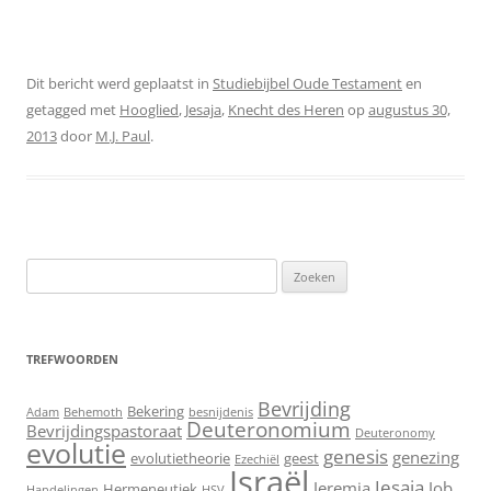
Dit bericht werd geplaatst in
Studiebijbel Oude Testament
en
getagged met
Hooglied
,
Jesaja
,
Knecht des Heren
op
augustus 30,
2013
door
M.J. Paul
.
Zoeken
naar:
TREFWOORDEN
Bevrijding
Bekering
Adam
Behemoth
besnijdenis
Deuteronomium
Bevrijdingspastoraat
Deuteronomy
evolutie
genesis
genezing
evolutietheorie
geest
Ezechiël
Israël
Jesaja
Jeremia
Job
Hermeneutiek
Handelingen
HSV