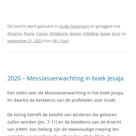
Dit bericht werd geplaatst in
Oude Testament
en getagged met
Amarna
,
Avaris
,
Canon
,
Einleitung
,
Gosen
,
Inleiding
,
Jesaja
,
Jona
op
september 21, 2023
door
M.J. Paul
.
2020 – Messiasverwachting in boek Jesaja
Een video over de Messiasverwachting in het boek Jesaja,
en daarbij de betekenis van de profetieën voor Israël.
De lezing betreft de belofte van kinderen die geboren
zullen worden (Jes. 7-11) en de betekenis van de Knecht
van JHWH. Van belang zijn de tweevoudige roeping ten