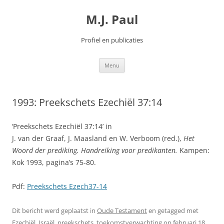
Spring
naar
M.J. Paul
inhoud
Profiel en publicaties
Menu
1993: Preekschets Ezechiël 37:14
‘Preekschets Ezechiël 37:14’ in
J. van der Graaf, J. Maasland en W. Verboom (red.),
Het
Woord der prediking. Handreiking voor predikanten.
Kampen:
Kok 1993, pagina’s 75-80.
Pdf:
Preekschets Ezech37-14
Dit bericht werd geplaatst in
Oude Testament
en getagged met
Ezechiël
,
Israël
,
preekschets
,
toekomstverwachting
op
februari 18,