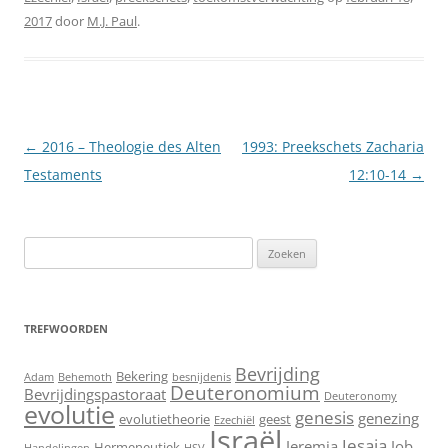
2017
door
M.J. Paul
.
Berichtnavigatie
←
2016 – Theologie des Alten
1993: Preekschets Zacharia
Testaments
12:10-14
→
Zoeken
naar:
TREFWOORDEN
Bevrijding
Bekering
Adam
Behemoth
besnijdenis
Deuteronomium
Bevrijdingspastoraat
Deuteronomy
evolutie
genesis
genezing
evolutietheorie
geest
Ezechiël
Israël
Jesaja
Jeremia
Job
Hermeneutiek