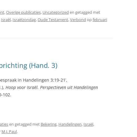
nt
,
Overige publicaties
,
Uncategorized
en getagged met
,
Israël
,
Israëlzondag
,
Oude Testament
,
Verbond
op
februari
richting (Hand. 3)
oespraak in Handelingen 3:19-21’,
.),
Hoop voor Israël. Perspectieven uit Handelingen
0-102.
aties
en getagged met
Bekering
,
Handelingen
,
Israël
,
r
M.J. Paul
.