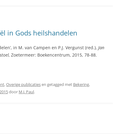
aël in Gods heilshandelen
delen’, in M. van Campen en P.J. Vergunst (red.),
Jan
stoel,
Zoetermeer: Boekencentrum, 2015, 78-88.
nt
,
Overige publicaties
en getagged met
Bekering
,
 2015
door
M.J. Paul
.