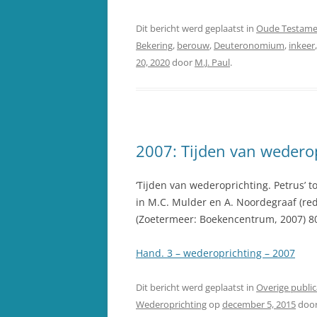
Dit bericht werd geplaatst in
Oude Testame
Bekering
,
berouw
,
Deuteronomium
,
inkeer
20, 2020
door
M.J. Paul
.
2007: Tijden van wederop
‘Tijden van wederoprichting. Petrus’ t
in M.C. Mulder en A. Noordegraaf (red
(Zoetermeer: Boekencentrum, 2007) 8
Hand. 3 – wederoprichting – 2007
Dit bericht werd geplaatst in
Overige public
Wederoprichting
op
december 5, 2015
doo