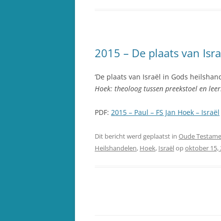
2015 – De plaats van Isr
‘De plaats van Israël in Gods heilshan
Hoek: theoloog tussen preekstoel en leer
PDF:
2015 – Paul – FS Jan Hoek – Israël
Dit bericht werd geplaatst in
Oude Testame
Heilshandelen
,
Hoek
,
Israël
op
oktober 15,