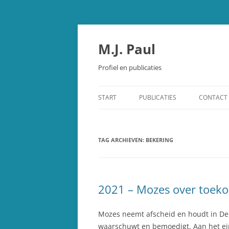
Spring
naar
inhoud
M.J. Paul
Profiel en publicaties
START
PUBLICATIES
CONTACT
OUDE TESTAMENT
TAG ARCHIEVEN:
STUDIEBIJBEL OUDE TESTAMEN
BEKERING
SCHEPPING EN EVOLUTIE
OVERIGE PUBLICATIES
2021 – Mozes over toeko
RECENSIES
Mozes neemt afscheid en houdt in De
waarschuwt en bemoedigt. Aan het ei