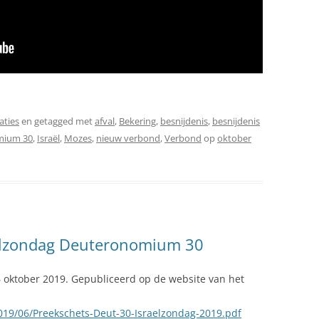
aties
en getagged met
afval
,
Bekering
,
besnijdenis
,
besnijdenis
mium 30
,
Israël
,
Mozes
,
nieuw verbond
,
Verbond
op
oktober
aëlzondag Deuteronomium 30
6 oktober 2019. Gepubliceerd op de website van het
2019/06/Preekschets-Deut-30-Israelzondag-2019.pdf