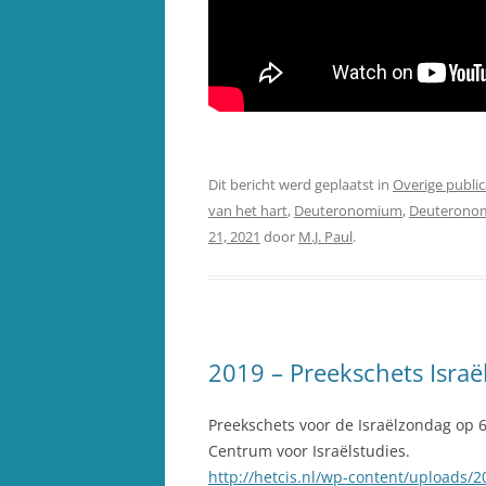
Dit bericht werd geplaatst in
Overige public
van het hart
,
Deuteronomium
,
Deuterono
21, 2021
door
M.J. Paul
.
2019 – Preekschets Isr
Preekschets voor de Israëlzondag op 
Centrum voor Israëlstudies.
http://hetcis.nl/wp-content/uploads/