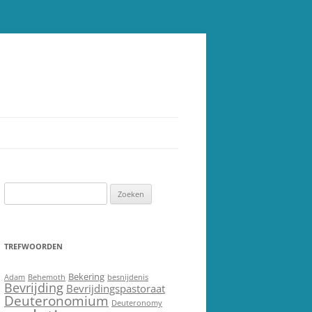
Zoeken
naar:
TREFWOORDEN
Bekering
Adam
Behemoth
besnijdenis
Bevrijding
Bevrijdingspastoraat
Deuteronomium
Deuteronomy