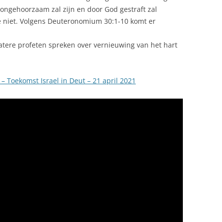
ongehoorzaam zal zijn en door God gestraft zal
e niet. Volgens Deuteronomium 30:1-10 komt er
latere profeten spreken over vernieuwing van het hart
I – Toekomst Israel in Deut – 21 april 2021