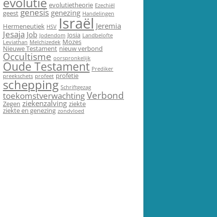
evolutie
evolutietheorie
Ezechiël
genesis
genezing
geest
Handelingen
Israël
Jeremia
Hermeneutiek
HSV
Jesaja
Job
Josia
Jodendom
Landbelofte
Mozes
Leviathan
Melchizedek
Nieuwe Testament
nieuw verbond
Occultisme
oorspronkelijk
Oude Testament
Prediker
profetie
preekschets
profeet
schepping
Schriftgezag
Verbond
toekomstverwachting
ziekenzalving
Zegen
ziekte
ziekte en genezing
zondvloed