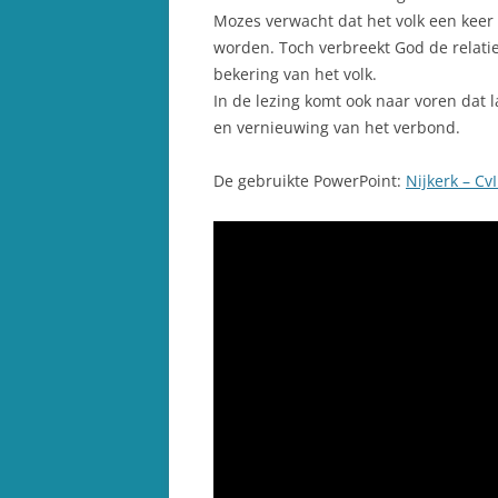
Mozes verwacht dat het volk een keer 
worden. Toch verbreekt God de relati
bekering van het volk.
In de lezing komt ook naar voren dat 
en vernieuwing van het verbond.
De gebruikte PowerPoint:
Nijkerk – Cv