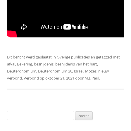
Dit bericht werd geplaatst in
Overige publicaties
en getagged met
afval
,
Bekering
,
besnijdenis
,
besnijdenis van het hart
,
Deuteronomium
,
Deuteronomium 30
,
Israël
,
Mozes
,
nieuw
verbond
,
Verbond
op
oktober 21, 2021
door
M.J. Paul
.
Zoeken
naar: