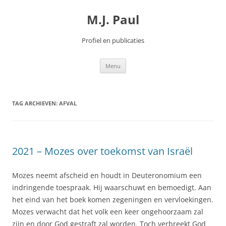
Spring
naar
M.J. Paul
inhoud
Profiel en publicaties
Menu
TAG ARCHIEVEN:
AFVAL
2021 – Mozes over toekomst van Israël
Mozes neemt afscheid en houdt in Deuteronomium een
indringende toespraak. Hij waarschuwt en bemoedigt. Aan
het eind van het boek komen zegeningen en vervloekingen.
Mozes verwacht dat het volk een keer ongehoorzaam zal
zijn en door God gestraft zal worden. Toch verbreekt God