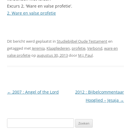
Excurs 2, ‘Ware en valse profetie’.
2. Ware en valse profetie
Dit bericht werd geplaatst in
Studiebijbel Oude Testament
en
getagged met
Jeremia
,
Klaagliederen
,
profetie
,
Verbond
,
ware en
valse profetie
op
augustus 30, 2013
door
M.J. Paul
.
Berichtnavigatie
←
2007 : Angel of the Lord
2012 : Bijbelcommentaar
Hooglied – Jesaja
→
Zoeken
naar: