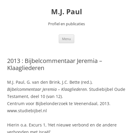
Spring
naar
M.J. Paul
inhoud
Profiel en publicaties
Menu
2013 : Bijbelcommentaar Jeremia –
Klaagliederen
M.J. Paul, G. van den Brink, J.C. Bette (red.),
Bijbelcommentaar Jeremia – Klaagliederen
. Studiebijbel Oude
Testament, deel 10 (van 12).
Centrum voor Bijbelonderzoek te Veenendaal, 2013.
www.studiebijbel.nl
Hierin o.a. Excurs 1, ‘Het nieuwe verbond en de andere
verbonden met Israël’.