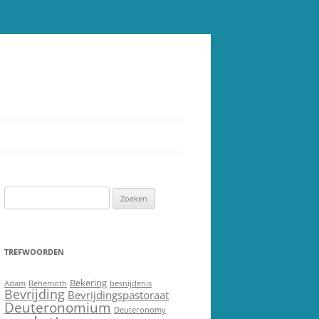
Zoeken
naar:
TREFWOORDEN
Bekering
Adam
Behemoth
besnijdenis
Bevrijding
Bevrijdingspastoraat
Deuteronomium
Deuteronomy