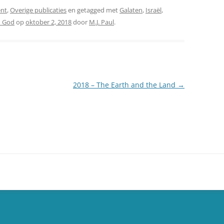
nt
,
Overige publicaties
en getagged met
Galaten
,
Israël
,
n God
op
oktober 2, 2018
door
M.J. Paul
.
2018 – The Earth and the Land
→