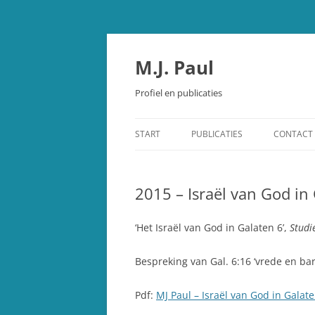
Spring
naar
inhoud
M.J. Paul
Profiel en publicaties
START
PUBLICATIES
CONTACT
OUDE TESTAMENT
2015 – Israël van God in
STUDIEBIJBEL OUDE TESTAMEN
SCHEPPING EN EVOLUTIE
‘Het Israël van God in Galaten 6’,
Studi
OVERIGE PUBLICATIES
Bespreking van Gal. 6:16 ‘vrede en bar
RECENSIES
Pdf:
MJ Paul – Israël van God in Galat