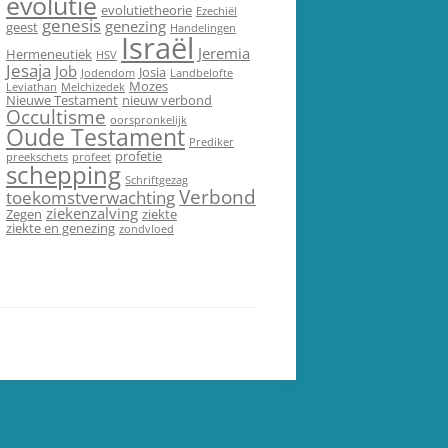
evolutie
evolutietheorie
Ezechiël
genesis
genezing
geest
Handelingen
Israël
Jeremia
Hermeneutiek
HSV
Jesaja
Job
Josia
Jodendom
Landbelofte
Mozes
Leviathan
Melchizedek
Nieuwe Testament
nieuw verbond
Occultisme
oorspronkelijk
Oude Testament
Prediker
profetie
preekschets
profeet
schepping
Schriftgezag
Verbond
toekomstverwachting
ziekenzalving
Zegen
ziekte
ziekte en genezing
zondvloed