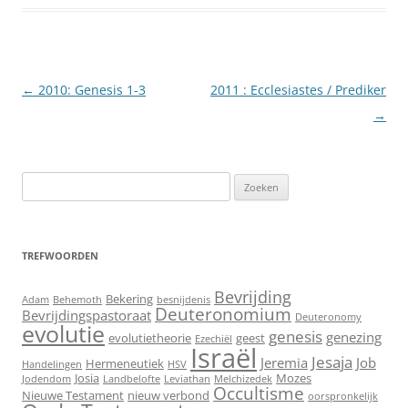
Berichtnavigatie
←
2010: Genesis 1-3
2011 : Ecclesiastes / Prediker
→
Zoeken
naar:
TREFWOORDEN
Bevrijding
Bekering
Adam
Behemoth
besnijdenis
Deuteronomium
Bevrijdingspastoraat
Deuteronomy
evolutie
genesis
genezing
evolutietheorie
geest
Ezechiël
Israël
Jesaja
Jeremia
Job
Hermeneutiek
Handelingen
HSV
Josia
Mozes
Jodendom
Landbelofte
Leviathan
Melchizedek
Occultisme
Nieuwe Testament
nieuw verbond
oorspronkelijk