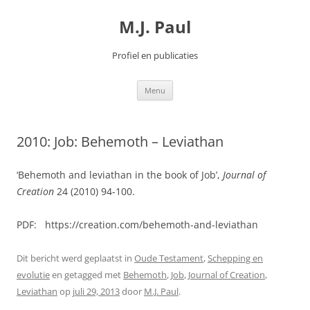
Spring
naar
M.J. Paul
inhoud
Profiel en publicaties
Menu
2010: Job: Behemoth – Leviathan
‘Behemoth and leviathan in the book of Job’,
Journal of
Creation
24 (2010) 94-100.
PDF: https://creation.com/behemoth-and-leviathan
Dit bericht werd geplaatst in
Oude Testament
,
Schepping en
evolutie
en getagged met
Behemoth
,
Job
,
Journal of Creation
,
Leviathan
op
juli 29, 2013
door
M.J. Paul
.