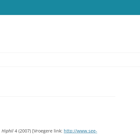
T
,
Hiphil
4 (2007) [Vroegere link:
http://www.see-