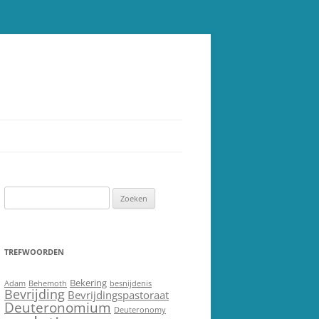
Zoeken
naar:
TREFWOORDEN
Bekering
Adam
Behemoth
besnijdenis
Bevrijding
Bevrijdingspastoraat
Deuteronomium
Deuteronomy