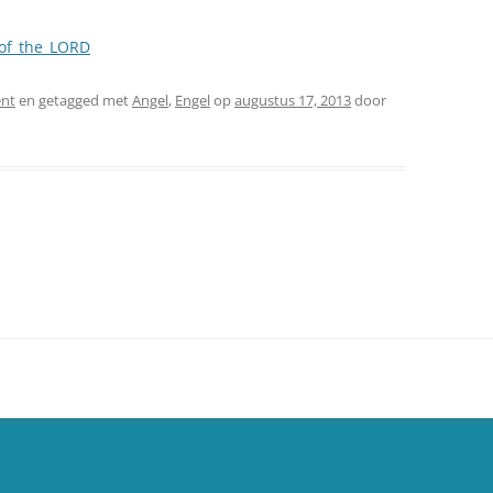
_of_the_LORD
nt
en getagged met
Angel
,
Engel
op
augustus 17, 2013
door