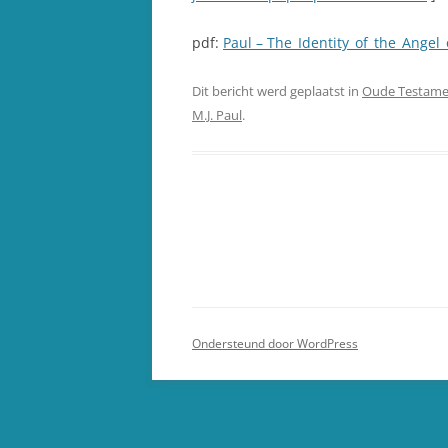
pdf:
Paul – The_Identity_of_the_Angel
Dit bericht werd geplaatst in
Oude Testame
M.J. Paul
.
Ondersteund door WordPress