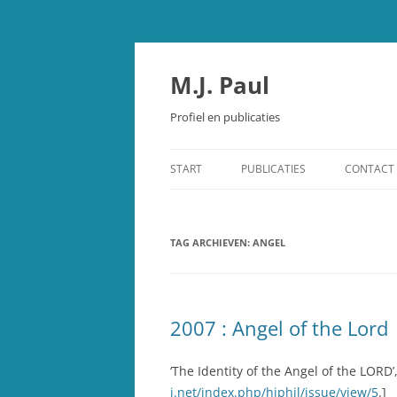
Spring
naar
inhoud
M.J. Paul
Profiel en publicaties
START
PUBLICATIES
CONTACT
OUDE TESTAMENT
TAG ARCHIEVEN:
STUDIEBIJBEL OUDE TESTAMEN
ANGEL
SCHEPPING EN EVOLUTIE
OVERIGE PUBLICATIES
2007 : Angel of the Lord
RECENSIES
‘The Identity of the Angel of the LORD’
j.net/index.php/hiphil/issue/view/5
.]