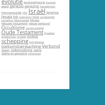
evolutie
evolutietheorie
Ezechiël
genesis
genezing
geest
Handelingen
Israël
Jeremia
Hermeneutiek
HSV
Jesaja
Job
Josia
Jodendom
Landbelofte
Mozes
Leviathan
Melchizedek
Nieuwe Testament
nieuw verbond
Occultisme
oorspronkelijk
Oude Testament
Prediker
profetie
preekschets
profeet
schepping
Schriftgezag
Verbond
toekomstverwachting
ziekenzalving
Zegen
ziekte
ziekte en genezing
zondvloed