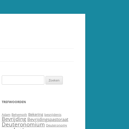
Zoeken
naar:
TREFWOORDEN
Bekering
Adam
Behemoth
besnijdenis
Bevrijding
Bevrijdingspastoraat
Deuteronomium
Deuteronomy