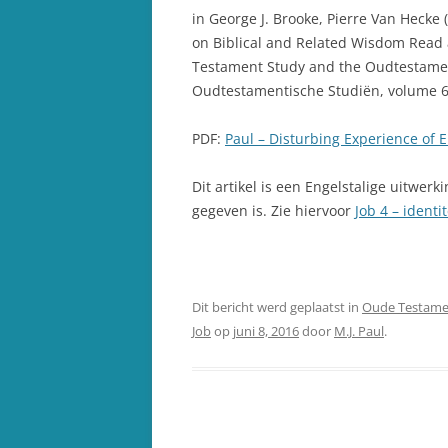
in George J. Brooke, Pierre Van Hecke 
on Biblical and Related Wisdom Read at
Testament Study and the Oudtestamen
Oudtestamentische Studiën, volume 68.
PDF:
Paul – Disturbing Experience of E
Dit artikel is een Engelstalige uitwerk
gegeven is. Zie hiervoor
Job 4 – identi
Dit bericht werd geplaatst in
Oude Testame
Job
op
juni 8, 2016
door
M.J. Paul
.