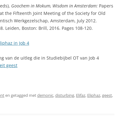
(eds),
Goochem in Mokum, Wisdom in Amsterdam:
Papers
 the Fifteenth Joint Meeting of the Society for Old
tisch Werkgezelschap, Amsterdam, July 2012.
 Leiden, Boston: Brill, 2016. Pages 108-120.
liphaz in Job 4
ing van de uitleg die in Studiebijbel OT van Job 4
teit geest
nt
en getagged met
demonic
,
disturbing
,
Elifaz
,
Eliphaz
,
geest
,