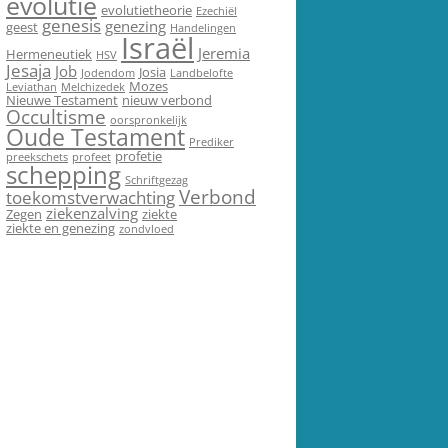
evolutie
evolutietheorie
Ezechiël
genesis
genezing
geest
Handelingen
Israël
Jeremia
Hermeneutiek
HSV
Jesaja
Job
Josia
Jodendom
Landbelofte
Mozes
Leviathan
Melchizedek
Nieuwe Testament
nieuw verbond
Occultisme
oorspronkelijk
Oude Testament
Prediker
profetie
preekschets
profeet
schepping
Schriftgezag
Verbond
toekomstverwachting
ziekenzalving
Zegen
ziekte
ziekte en genezing
zondvloed