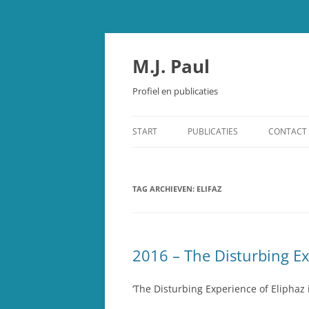
Spring
naar
inhoud
M.J. Paul
Profiel en publicaties
START
PUBLICATIES
CONTACT
OUDE TESTAMENT
TAG ARCHIEVEN:
STUDIEBIJBEL OUDE TESTAMEN
ELIFAZ
SCHEPPING EN EVOLUTIE
OVERIGE PUBLICATIES
2016 – The Disturbing Ex
RECENSIES
‘The Disturbing Experience of Eliphaz 