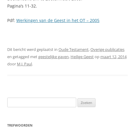
Pagina’s 11-32.
Pdf:
Werkingen van de Geest in het OT – 2005
Dit bericht werd geplaatst in
Oude Testament
,
Overige publicaties
en getagged met
geestelijke gaven
,
Heilige Geest
op
maart 12, 2014
door
M.J. Paul
.
Zoeken
naar:
TREFWOORDEN