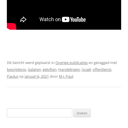
Dit bericht werd geplaatst in
Overige publicaties
en getagged met
besnijdenis
,
Galaten
,
geloften
,
Handelingen
,
Israël
,
offerdienst
,
Paulus
op
januari 6, 2021
door
M.J. Paul
.
Zoeken
naar: