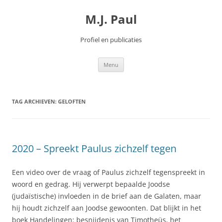
Spring
naar
M.J. Paul
inhoud
Profiel en publicaties
Menu
TAG ARCHIEVEN:
GELOFTEN
2020 – Spreekt Paulus zichzelf tegen
Een video over de vraag of Paulus zichzelf tegenspreekt in
woord en gedrag. Hij verwerpt bepaalde Joodse
(judaïstische) invloeden in de brief aan de Galaten, maar
hij houdt zichzelf aan Joodse gewoonten. Dat blijkt in het
boek Handelingen: besnijdenis van Timotheüs, het