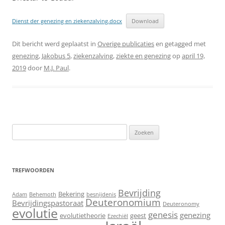
Dienst der genezing en ziekenzalving.docx
Download
Dit bericht werd geplaatst in
Overige publicaties
en getagged met
genezing
,
Jakobus 5
,
ziekenzalving
,
ziekte en genezing
op
april 19,
2019
door
M.J. Paul
.
Zoeken
naar:
TREFWOORDEN
Bevrijding
Bekering
Adam
Behemoth
besnijdenis
Deuteronomium
Bevrijdingspastoraat
Deuteronomy
evolutie
genesis
genezing
evolutietheorie
geest
Ezechiël