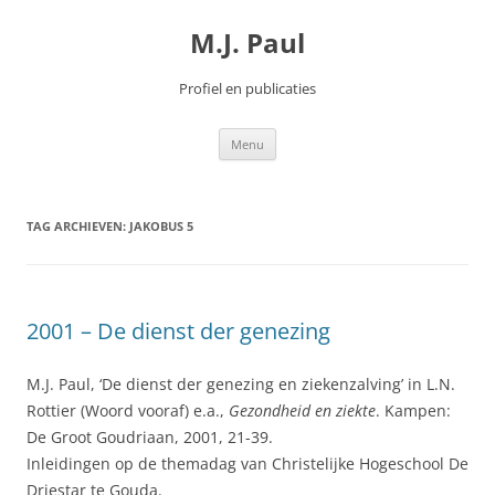
Spring
naar
M.J. Paul
inhoud
Profiel en publicaties
Menu
TAG ARCHIEVEN:
JAKOBUS 5
2001 – De dienst der genezing
M.J. Paul, ‘De dienst der genezing en ziekenzalving’ in L.N.
Rottier (Woord vooraf) e.a.,
Gezondheid en ziekte
. Kampen:
De Groot Goudriaan, 2001, 21-39.
Inleidingen op de themadag van Christelijke Hogeschool De
Driestar te Gouda.