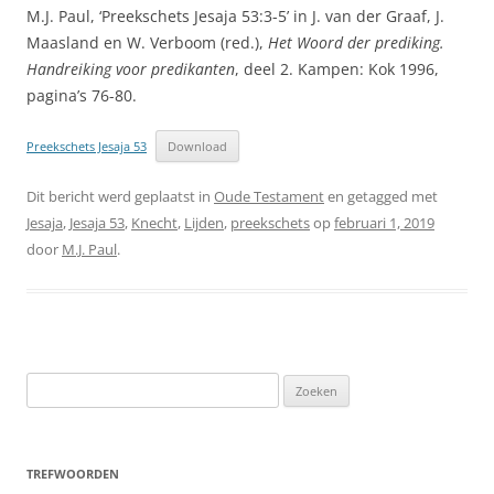
M.J. Paul, ‘Preekschets Jesaja 53:3-5’ in J. van der Graaf, J.
Maasland en W. Verboom (red.),
Het Woord der prediking.
Handreiking voor predikanten
, deel 2. Kampen: Kok 1996,
pagina’s 76-80.
Preekschets Jesaja 53
Download
Dit bericht werd geplaatst in
Oude Testament
en getagged met
Jesaja
,
Jesaja 53
,
Knecht
,
Lijden
,
preekschets
op
februari 1, 2019
door
M.J. Paul
.
Zoeken
naar:
TREFWOORDEN