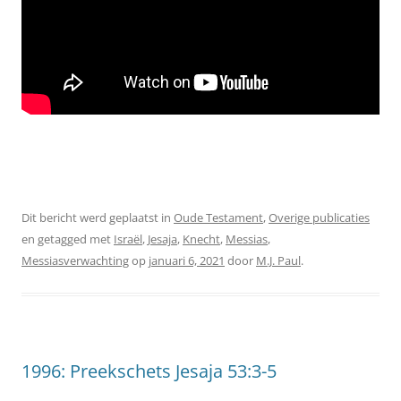
Dit bericht werd geplaatst in
Oude Testament
,
Overige publicaties
en getagged met
Israël
,
Jesaja
,
Knecht
,
Messias
,
Messiasverwachting
op
januari 6, 2021
door
M.J. Paul
.
1996: Preekschets Jesaja 53:3-5