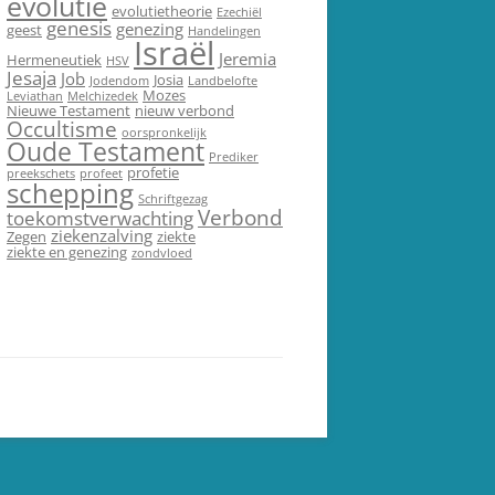
evolutie
evolutietheorie
Ezechiël
genesis
genezing
geest
Handelingen
Israël
Jeremia
Hermeneutiek
HSV
Jesaja
Job
Josia
Jodendom
Landbelofte
Mozes
Leviathan
Melchizedek
Nieuwe Testament
nieuw verbond
Occultisme
oorspronkelijk
Oude Testament
Prediker
profetie
preekschets
profeet
schepping
Schriftgezag
Verbond
toekomstverwachting
ziekenzalving
Zegen
ziekte
ziekte en genezing
zondvloed