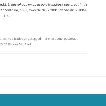
ed.),
Liefdevol oog en open oor. Handboek pastoraat in de
encentrum, 1999, tweede druk 2001, derde druk 2004,
25-150.
aties
,
Publicaties
en getagged met
exorcisme
,
pastoraat
,
 15, 2023
door
M.J. Paul
.