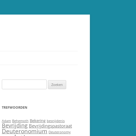
Zoeken
naar:
TREFWOORDEN
Bekering
Adam
Behemoth
besnijdenis
Bevrijding
Bevrijdingspastoraat
Deuteronomium
Deuteronomy