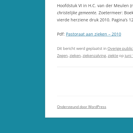
Hoofdstuk VI in H.C. van der Meulen (r
christelijke gemeente.
Zoetermeer: Boek
vierde herziene druk 2010. Pagina’s 1
Pdf:
Pastoraat aan zieken – 2010
Dit bericht werd geplaatst in
Overige public
Zegen
,
zieken
,
ziekenzalving
,
ziekte
op
juni
Ondersteund door WordPress