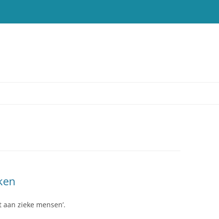
T
ken
t aan zieke mensen’.