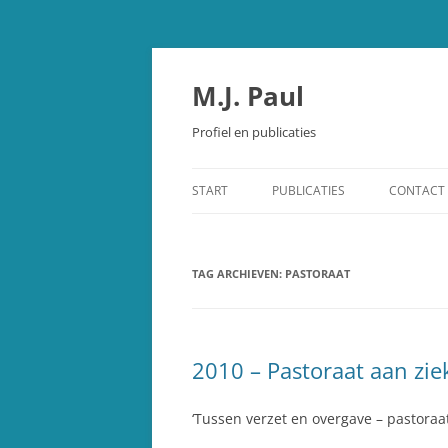
Spring
naar
inhoud
M.J. Paul
Profiel en publicaties
START
PUBLICATIES
CONTACT
OUDE TESTAMENT
TAG ARCHIEVEN:
STUDIEBIJBEL OUDE TESTAMEN
PASTORAAT
SCHEPPING EN EVOLUTIE
OVERIGE PUBLICATIES
2010 – Pastoraat aan zie
RECENSIES
‘Tussen verzet en overgave – pastoraa