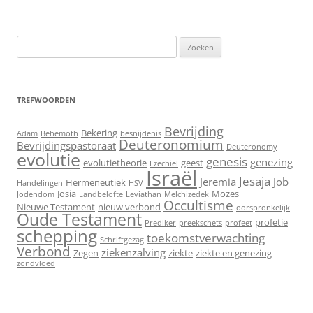
Zoeken
naar:
TREFWOORDEN
Bevrijding
Bekering
Adam
Behemoth
besnijdenis
Deuteronomium
Bevrijdingspastoraat
Deuteronomy
evolutie
genesis
genezing
evolutietheorie
geest
Ezechiël
Israël
Jesaja
Jeremia
Job
Hermeneutiek
Handelingen
HSV
Josia
Mozes
Jodendom
Landbelofte
Leviathan
Melchizedek
Occultisme
Nieuwe Testament
nieuw verbond
oorspronkelijk
Oude Testament
profetie
Prediker
preekschets
profeet
schepping
toekomstverwachting
Schriftgezag
Verbond
ziekenzalving
Zegen
ziekte
ziekte en genezing
zondvloed