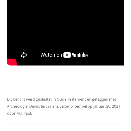
Dit bericht werd geplaatst in
Oude Testament
en getagged met
Archeologie
,
David
,
Jeruzalem
,
Salomo
,
tempel
op
januari 20, 2021
door
M.J. Paul
.