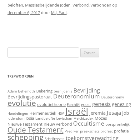
beloften
,
Messiasbelijdende Joden
,
Verbond
,
verbonden
op
december 6, 2017
door
M.J. Paul
.
Zoeken
naar:
TREFWOORDEN
Bevrijding
Bekering
Adam
Behemoth
besnijdenis
Deuteronomium
Bevrijdingspastoraat
Deuteronomy
evolutie
genesis
genezing
evolutietheorie
geest
Ezechiël
Israël
Jesaja
Jeremia
Job
Hermeneutiek
Handelingen
HSV
Josia
Mozes
Jodendom
Landbelofte
Leviathan
Melchizedek
Occultisme
Nieuwe Testament
nieuw verbond
oorspronkelijk
Oude Testament
profetie
Prediker
preekschets
profeet
schepping
toekomstverwachting
Schriftgezag