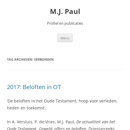
Spring
naar
M.J. Paul
inhoud
Profiel en publicaties
Menu
TAG ARCHIEVEN:
VERBONDEN
2017: Beloften in OT
‘De beloften in het Oude Testament: hoop voor verleden,
heden en toekomst’.
In A. Versluis, P. de Vries, M.J. Paul,
De actualiteit van het
Oude Testament. Geweld, offers en beloften
. Driestarreeks