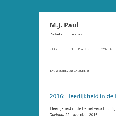
Spring
naar
inhoud
M.J. Paul
Profiel en publicaties
START
PUBLICATIES
CONTACT
OUDE TESTAMENT
TAG ARCHIEVEN:
STUDIEBIJBEL OUDE TESTAMEN
ZALIGHEID
SCHEPPING EN EVOLUTIE
OVERIGE PUBLICATIES
2016: Heerlijkheid in de 
RECENSIES
‘Heerlijkheid in de hemel verschilt’. 
Dagblad
, 22 november 2016.