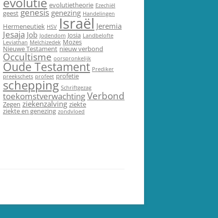
evolutie
evolutietheorie
Ezechiël
genesis
genezing
geest
Handelingen
Israël
Jeremia
Hermeneutiek
HSV
Jesaja
Job
Josia
Jodendom
Landbelofte
Mozes
Leviathan
Melchizedek
Nieuwe Testament
nieuw verbond
Occultisme
oorspronkelijk
Oude Testament
Prediker
profetie
preekschets
profeet
schepping
Schriftgezag
Verbond
toekomstverwachting
ziekenzalving
Zegen
ziekte
ziekte en genezing
zondvloed