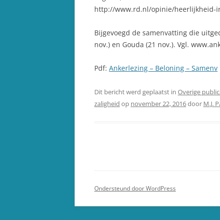
http://www.rd.nl/opinie/heerlijkheid
Bijgevoegd de samenvatting die uitged
nov.) en Gouda (21 nov.). Vgl. www.an
Pdf:
Ankerlezing – Beloning – Samenv
Dit bericht werd geplaatst in
Overige public
zaligheid
op
november 22, 2016
door
M.J. P
Ondersteund door WordPress