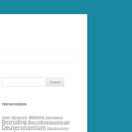
Zoeken
naar:
TREFWOORDEN
Bekering
Adam
Behemoth
besnijdenis
Bevrijding
Bevrijdingspastoraat
Deuteronomium
Deuteronomy