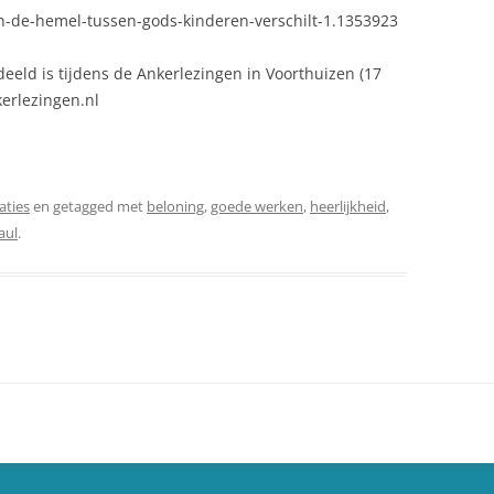
-in-de-hemel-tussen-gods-kinderen-verschilt-1.1353923
eeld is tijdens de Ankerlezingen in Voorthuizen (17
kerlezingen.nl
aties
en getagged met
beloning
,
goede werken
,
heerlijkheid
,
aul
.