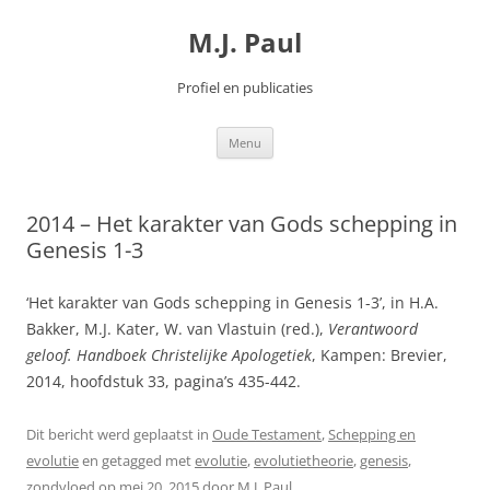
Spring
naar
M.J. Paul
inhoud
Profiel en publicaties
Menu
2014 – Het karakter van Gods schepping in
Genesis 1-3
‘Het karakter van Gods schepping in Genesis 1-3’, in H.A.
Bakker, M.J. Kater, W. van Vlastuin (red.),
Verantwoord
geloof. Handboek Christelijke Apologetiek
, Kampen: Brevier,
2014, hoofdstuk 33, pagina’s 435-442.
Dit bericht werd geplaatst in
Oude Testament
,
Schepping en
evolutie
en getagged met
evolutie
,
evolutietheorie
,
genesis
,
zondvloed
op
mei 20, 2015
door
M.J. Paul
.