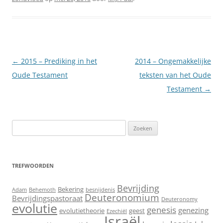
Berichtnavigatie
←
2015 – Prediking in het
2014 – Ongemakkelijke
Oude Testament
teksten van het Oude
Testament
→
Zoeken
naar:
TREFWOORDEN
Bevrijding
Bekering
Adam
Behemoth
besnijdenis
Deuteronomium
Bevrijdingspastoraat
Deuteronomy
evolutie
genesis
genezing
evolutietheorie
geest
Ezechiël
Israël