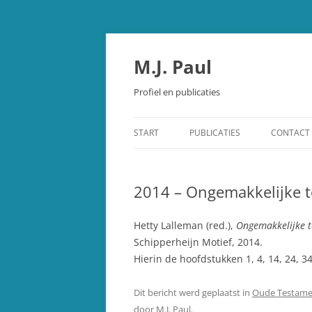
Spring
naar
inhoud
M.J. Paul
Profiel en publicaties
START
PUBLICATIES
CONTACT
OUDE TESTAMENT
2014 – Ongemakkelijke 
STUDIEBIJBEL OUDE TESTAMEN
SCHEPPING EN EVOLUTIE
Hetty Lalleman (red.),
Ongemakkelijke t
Schipperheijn Motief, 2014.
OVERIGE PUBLICATIES
Hierin de hoofdstukken 1, 4, 14, 24, 34,
RECENSIES
Dit bericht werd geplaatst in
Oude Testame
door
M.J. Paul
.