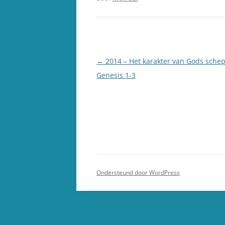
Berichtnavigatie
←
2014 – Het karakter van Gods schep
Genesis 1-3
Ondersteund door WordPress