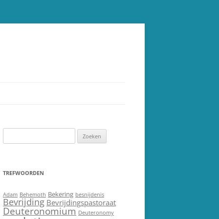
Zoeken
naar:
TREFWOORDEN
Bekering
Adam
Behemoth
besnijdenis
Bevrijding
Bevrijdingspastoraat
Deuteronomium
Deuteronomy