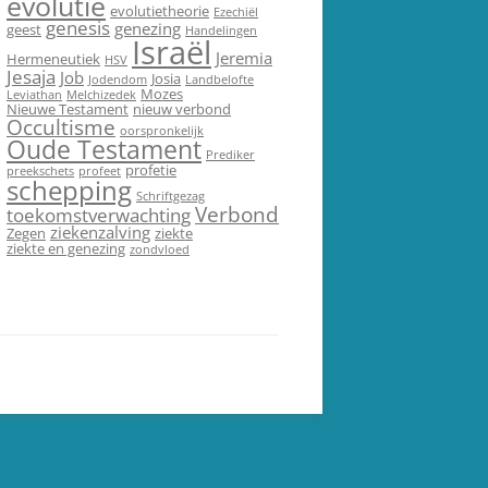
evolutie
evolutietheorie
Ezechiël
genesis
genezing
geest
Handelingen
Israël
Jeremia
Hermeneutiek
HSV
Jesaja
Job
Josia
Jodendom
Landbelofte
Mozes
Leviathan
Melchizedek
Nieuwe Testament
nieuw verbond
Occultisme
oorspronkelijk
Oude Testament
Prediker
profetie
preekschets
profeet
schepping
Schriftgezag
Verbond
toekomstverwachting
ziekenzalving
Zegen
ziekte
ziekte en genezing
zondvloed