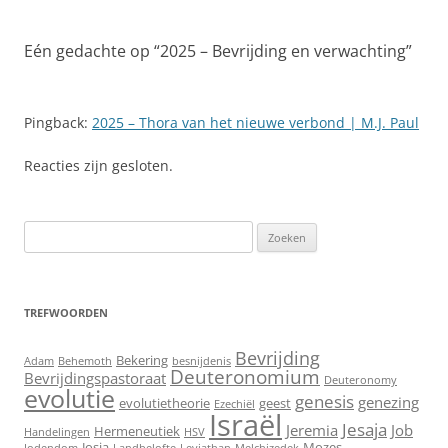
Eén gedachte op “
2025 – Bevrijding en verwachting
”
Pingback:
2025 – Thora van het nieuwe verbond | M.J. Paul
Reacties zijn gesloten.
Zoeken
naar:
TREFWOORDEN
Bevrijding
Bekering
Adam
Behemoth
besnijdenis
Deuteronomium
Bevrijdingspastoraat
Deuteronomy
evolutie
genesis
genezing
evolutietheorie
geest
Ezechiël
Israël
Jesaja
Jeremia
Job
Hermeneutiek
Handelingen
HSV
Josia
Mozes