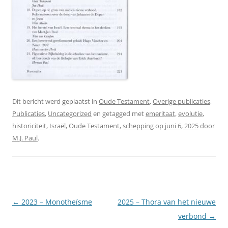
Dit bericht werd geplaatst in
Oude Testament
,
Overige publicaties
,
Publicaties
,
Uncategorized
en getagged met
emeritaat
,
evolutie
,
historiciteit
,
Israël
,
Oude Testament
,
schepping
op
juni 6, 2025
door
M.J. Paul
.
Berichtnavigatie
←
2023 – Monotheïsme
2025 – Thora van het nieuwe
verbond
→