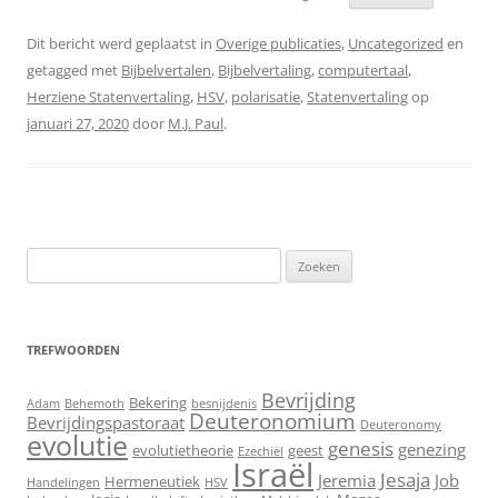
Dit bericht werd geplaatst in
Overige publicaties
,
Uncategorized
en
getagged met
Bijbelvertalen
,
Bijbelvertaling
,
computertaal
,
Herziene Statenvertaling
,
HSV
,
polarisatie
,
Statenvertaling
op
januari 27, 2020
door
M.J. Paul
.
Zoeken
naar:
TREFWOORDEN
Bevrijding
Bekering
Adam
Behemoth
besnijdenis
Deuteronomium
Bevrijdingspastoraat
Deuteronomy
evolutie
genesis
genezing
evolutietheorie
geest
Ezechiël
Israël
Jesaja
Jeremia
Job
Hermeneutiek
Handelingen
HSV