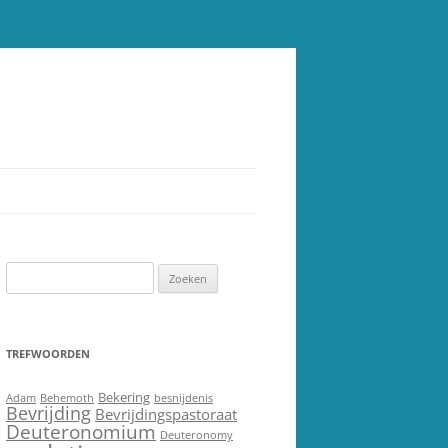
Zoeken
naar:
TREFWOORDEN
Bekering
Adam
Behemoth
besnijdenis
Bevrijding
Bevrijdingspastoraat
Deuteronomium
Deuteronomy