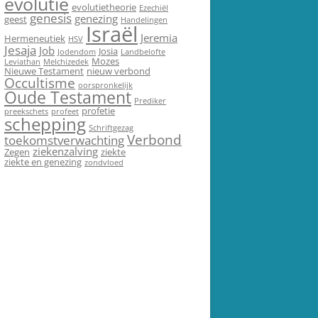
evolutie
evolutietheorie
Ezechiël
genesis
genezing
geest
Handelingen
Israël
Jeremia
Hermeneutiek
HSV
Jesaja
Job
Josia
Jodendom
Landbelofte
Mozes
Leviathan
Melchizedek
Nieuwe Testament
nieuw verbond
Occultisme
oorspronkelijk
Oude Testament
Prediker
profetie
preekschets
profeet
schepping
Schriftgezag
Verbond
toekomstverwachting
ziekenzalving
Zegen
ziekte
ziekte en genezing
zondvloed