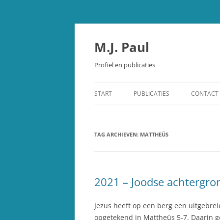
Spring
naar
inhoud
M.J. Paul
Profiel en publicaties
START
PUBLICATIES
CONTACT
OUDE TESTAMENT
TAG ARCHIEVEN:
STUDIEBIJBEL OUDE TESTAMEN
MATTHEÜS
SCHEPPING EN EVOLUTIE
OVERIGE PUBLICATIES
2021 – Joodse achtergro
RECENSIES
Jezus heeft op een berg een uitgebre
opgetekend in Mattheüs 5-7. Daarin ge