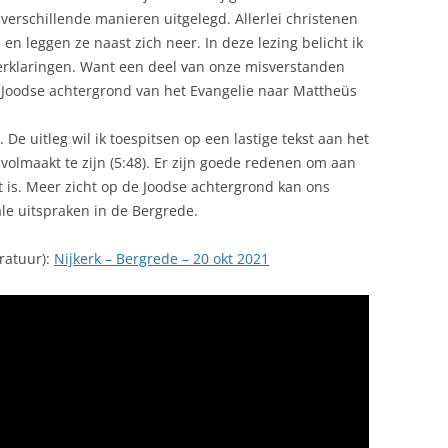
erschillende manieren uitgelegd. Allerlei christenen
 en leggen ze naast zich neer. In deze lezing belicht ik
erklaringen. Want een deel van onze misverstanden
e Joodse achtergrond van het Evangelie naar Mattheüs
 De uitleg wil ik toespitsen op een lastige tekst aan het
volmaakt te zijn (5:48). Er zijn goede redenen om aan
t is. Meer zicht op de Joodse achtergrond kan ons
ale uitspraken in de Bergrede.
eratuur):
Nijkerk – Bergrede – 20 okt 2021