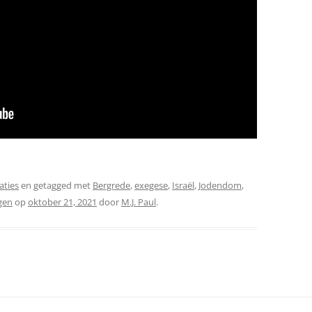
aties
en getagged met
Bergrede
,
exegese
,
Israël
,
Jodendom
,
gen
op
oktober 21, 2021
door
M.J. Paul
.