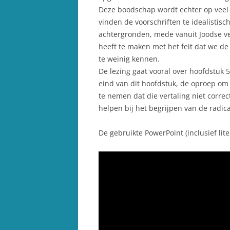
Deze boodschap wordt echter op veel v
vinden de voorschriften te idealistisch
achtergronden, mede vanuit Joodse v
heeft te maken met het feit dat we d
te weinig kennen.
De lezing gaat vooral over hoofdstuk 5.
eind van dit hoofdstuk, de oproep om 
te nemen dat die vertaling niet correc
helpen bij het begrijpen van de radic
De gebruikte PowerPoint (inclusief lit