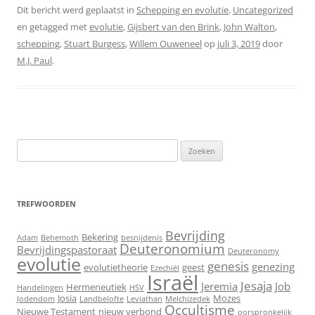
Dit bericht werd geplaatst in
Schepping en evolutie
,
Uncategorized
en getagged met
evolutie
,
Gijsbert van den Brink
,
John Walton
,
schepping
,
Stuart Burgess
,
Willem Ouweneel
op
juli 3, 2019
door
M.J. Paul
.
Zoeken
naar:
TREFWOORDEN
Bevrijding
Bekering
Adam
Behemoth
besnijdenis
Deuteronomium
Bevrijdingspastoraat
Deuteronomy
evolutie
genesis
genezing
evolutietheorie
geest
Ezechiël
Israël
Jesaja
Jeremia
Job
Hermeneutiek
Handelingen
HSV
Josia
Mozes
Jodendom
Landbelofte
Leviathan
Melchizedek
Occultisme
Nieuwe Testament
nieuw verbond
oorspronkelijk