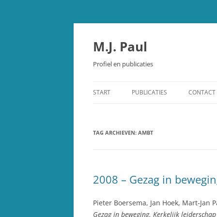
Spring
naar
inhoud
M.J. Paul
Profiel en publicaties
START
PUBLICATIES
CONTACT
OUDE TESTAMENT
TAG ARCHIEVEN:
STUDIEBIJBEL OUDE TESTAMEN
AMBT
SCHEPPING EN EVOLUTIE
OVERIGE PUBLICATIES
2008 – Gezag in bewegin
RECENSIES
Pieter Boersema, Jan Hoek, Mart-Jan Pa
Gezag in beweging. Kerkelijk leiderschap