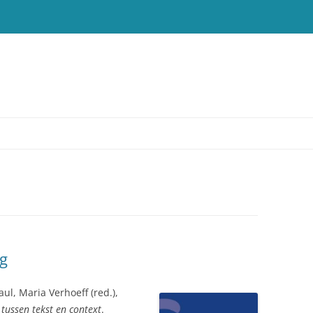
T
g
ul, Maria Verhoeff (red.),
 tussen tekst en context
.