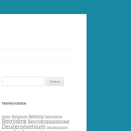
Zoeken
naar:
TREFWOORDEN
Bekering
Adam
Behemoth
besnijdenis
Bevrijding
Bevrijdingspastoraat
Deuteronomium
Deuteronomy