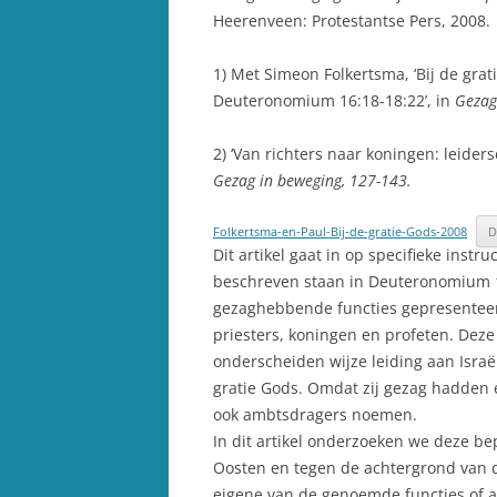
Heerenveen: Protestantse Pers, 2008.
1) Met Simeon Folkertsma, ‘Bij de gra
Deuteronomium 16:18-18:22’, in
Gezag
2) ‘Van richters naar koningen: leider
Gezag in beweging, 127-143.
Folkertsma-en-Paul-Bij-de-gratie-Gods-2008
D
Dit artikel gaat in op specifieke instru
beschreven staan in Deuteronomium 1
gezaghebbende functies gepresenteerd 
priesters, koningen en profeten. Dez
onderscheiden wijze leiding aan Israë
gratie Gods. Omdat zij gezag hadden 
ook ambtsdragers noemen.
In dit artikel onderzoeken we deze b
Oosten en tegen de achtergrond van 
eigene van de genoemde functies of am