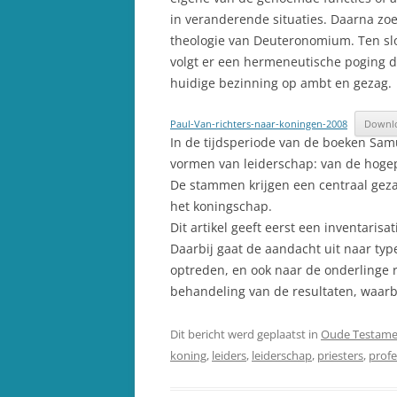
in veranderende situaties. Daarna zo
theologie van Deuteronomium. Ten slo
volgt er een hermeneutische poging 
huidige bezinning op ambt en gezag.
Paul-Van-richters-naar-koningen-2008
Downl
In de tijdsperiode van de boeken Samu
vormen van leiderschap: van de hogepr
De stammen krijgen een centraal gezag
het koningschap.
Dit artikel geeft eerst een inventaris
Daarbij gaat de aandacht uit naar ty
optreden, en ook naar de onderlinge r
behandeling van de resultaten, waarbi
Dit bericht werd geplaatst in
Oude Testame
koning
,
leiders
,
leiderschap
,
priesters
,
profe