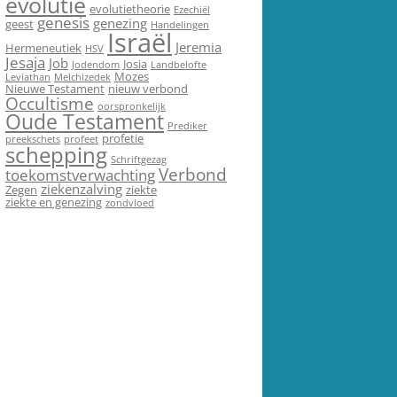
evolutie
evolutietheorie
Ezechiël
genesis
genezing
geest
Handelingen
Israël
Jeremia
Hermeneutiek
HSV
Jesaja
Job
Josia
Jodendom
Landbelofte
Mozes
Leviathan
Melchizedek
Nieuwe Testament
nieuw verbond
Occultisme
oorspronkelijk
Oude Testament
Prediker
profetie
preekschets
profeet
schepping
Schriftgezag
Verbond
toekomstverwachting
ziekenzalving
Zegen
ziekte
ziekte en genezing
zondvloed