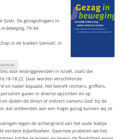
tie Gods. De gezagsdragers in
 in beweging
, 79-94.
schap in de boeken Samuel’, in
ownload
cties voor leidinggevenden in Israël, zoals die
6:18-18:22. Daar worden verschillende
en nader bepaald. Het betreft rechters, griffiers,
e personen gaven in diverse opzichten en op
l en deden dit direct of indirect namens God: bij de
en dat ontleenden aan een hoger gezag kunnen wij ze
epalingen tegen de achtergrond van het oude Nabije
de eerdere bijbelboeken. Daarmee proberen we het
bten helder te krijgen en tevens de flexibiliteit ervan