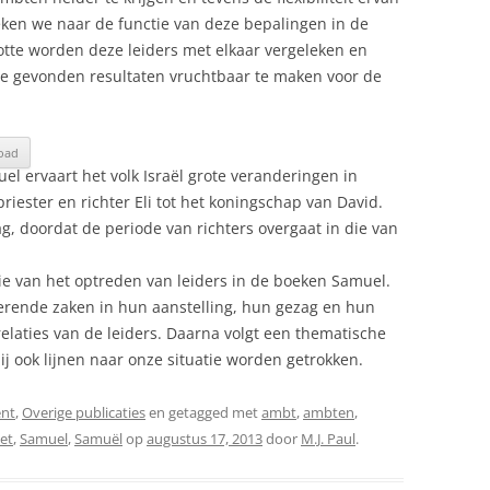
eken we naar de functie van deze bepalingen in de
tte worden deze leiders met elkaar vergeleken en
de gevonden resultaten vruchtbaar te maken voor de
oad
el ervaart het volk Israël grote veranderingen in
iester en richter Eli tot het koningschap van David.
, doordat de periode van richters overgaat in die van
atie van het optreden van leiders in de boeken Samuel.
perende zaken in hun aanstelling, hun gezag en hun
elaties van de leiders. Daarna volgt een thematische
j ook lijnen naar onze situatie worden getrokken.
nt
,
Overige publicaties
en getagged met
ambt
,
ambten
,
et
,
Samuel
,
Samuël
op
augustus 17, 2013
door
M.J. Paul
.