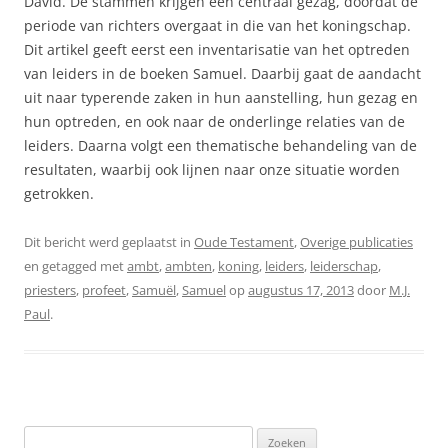
David. De stammen krijgen een centraal gezag, doordat de
periode van richters overgaat in die van het koningschap.
Dit artikel geeft eerst een inventarisatie van het optreden
van leiders in de boeken Samuel. Daarbij gaat de aandacht
uit naar typerende zaken in hun aanstelling, hun gezag en
hun optreden, en ook naar de onderlinge relaties van de
leiders. Daarna volgt een thematische behandeling van de
resultaten, waarbij ook lijnen naar onze situatie worden
getrokken.
Dit bericht werd geplaatst in
Oude Testament
,
Overige publicaties
en getagged met
ambt
,
ambten
,
koning
,
leiders
,
leiderschap
,
priesters
,
profeet
,
Samuël
,
Samuel
op
augustus 17, 2013
door
M.J.
Paul
.
Zoeken