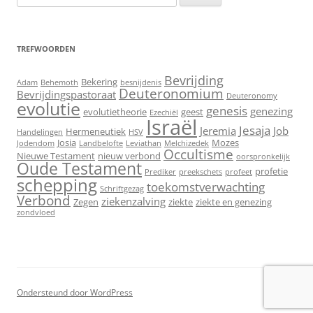
naar:
TREFWOORDEN
Bevrijding
Bekering
Adam
Behemoth
besnijdenis
Deuteronomium
Bevrijdingspastoraat
Deuteronomy
evolutie
genesis
genezing
evolutietheorie
geest
Ezechiël
Israël
Jesaja
Jeremia
Job
Hermeneutiek
Handelingen
HSV
Josia
Mozes
Jodendom
Landbelofte
Leviathan
Melchizedek
Occultisme
Nieuwe Testament
nieuw verbond
oorspronkelijk
Oude Testament
profetie
Prediker
preekschets
profeet
schepping
toekomstverwachting
Schriftgezag
Verbond
ziekenzalving
Zegen
ziekte
ziekte en genezing
zondvloed
Ondersteund door WordPress