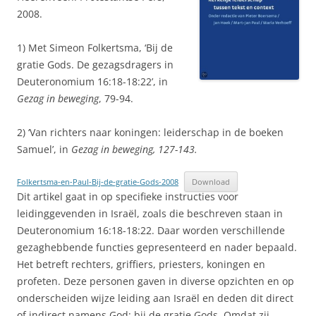
2008.
1) Met Simeon Folkertsma, ‘Bij de
gratie Gods. De gezagsdragers in
Deuteronomium 16:18-18:22’, in
Gezag in beweging
, 79-94.
2) ‘Van richters naar koningen: leiderschap in de boeken
Samuel’, in
Gezag in beweging, 127-143.
Folkertsma-en-Paul-Bij-de-gratie-Gods-2008
Download
Dit artikel gaat in op specifieke instructies voor
leidinggevenden in Israël, zoals die beschreven staan in
Deuteronomium 16:18-18:22. Daar worden verschillende
gezaghebbende functies gepresenteerd en nader bepaald.
Het betreft rechters, griffiers, priesters, koningen en
profeten. Deze personen gaven in diverse opzichten en op
onderscheiden wijze leiding aan Israël en deden dit direct
of indirect namens God: bij de gratie Gods. Omdat zij