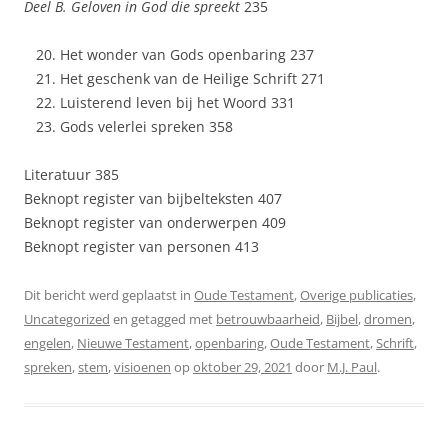
Deel B. Geloven in God die spreekt
235
Het wonder van Gods openbaring 237
Het geschenk van de Heilige Schrift 271
Luisterend leven bij het Woord 331
Gods velerlei spreken 358
Literatuur 385
Beknopt register van bijbelteksten 407
Beknopt register van onderwerpen 409
Beknopt register van personen 413
Dit bericht werd geplaatst in
Oude Testament
,
Overige publicaties
,
Uncategorized
en getagged met
betrouwbaarheid
,
Bijbel
,
dromen
,
engelen
,
Nieuwe Testament
,
openbaring
,
Oude Testament
,
Schrift
,
spreken
,
stem
,
visioenen
op
oktober 29, 2021
door
M.J. Paul
.