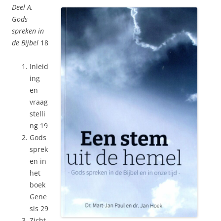
Deel A.
Gods
spreken in
de Bijbel
18
Inleid
ing
en
vraag
stelli
ng 19
Gods
sprek
en in
het
boek
Gene
sis 29
Zicht