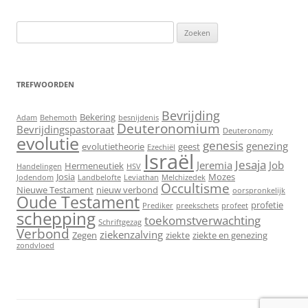
Zoeken
naar:
TREFWOORDEN
Bevrijding
Bekering
Adam
Behemoth
besnijdenis
Deuteronomium
Bevrijdingspastoraat
Deuteronomy
evolutie
genesis
genezing
evolutietheorie
geest
Ezechiël
Israël
Jesaja
Jeremia
Job
Hermeneutiek
Handelingen
HSV
Josia
Mozes
Jodendom
Landbelofte
Leviathan
Melchizedek
Occultisme
Nieuwe Testament
nieuw verbond
oorspronkelijk
Oude Testament
profetie
Prediker
preekschets
profeet
schepping
toekomstverwachting
Schriftgezag
Verbond
ziekenzalving
Zegen
ziekte
ziekte en genezing
zondvloed