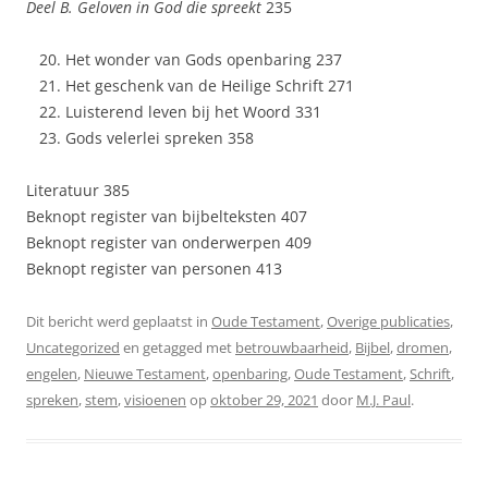
Deel B. Geloven in God die spreekt
235
Het wonder van Gods openbaring 237
Het geschenk van de Heilige Schrift 271
Luisterend leven bij het Woord 331
Gods velerlei spreken 358
Literatuur 385
Beknopt register van bijbelteksten 407
Beknopt register van onderwerpen 409
Beknopt register van personen 413
Dit bericht werd geplaatst in
Oude Testament
,
Overige publicaties
,
Uncategorized
en getagged met
betrouwbaarheid
,
Bijbel
,
dromen
,
engelen
,
Nieuwe Testament
,
openbaring
,
Oude Testament
,
Schrift
,
spreken
,
stem
,
visioenen
op
oktober 29, 2021
door
M.J. Paul
.