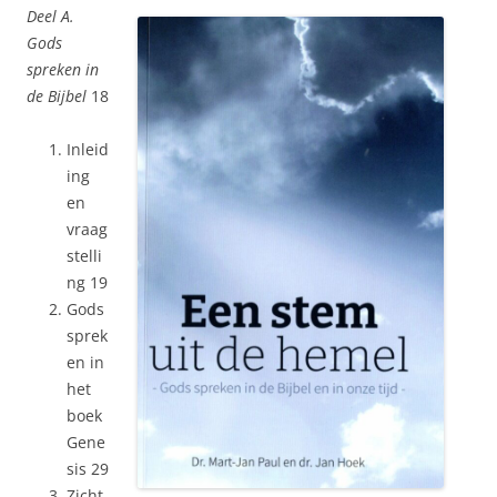
Deel A.
Gods
spreken in
de Bijbel
18
Inleid
ing
en
vraag
stelli
ng 19
Gods
sprek
en in
het
boek
Gene
sis 29
Zicht