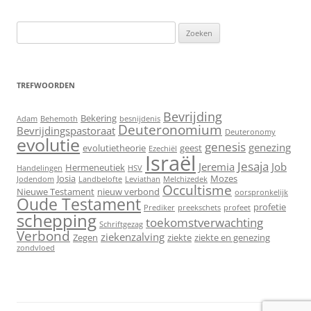
Zoeken
naar:
TREFWOORDEN
Bevrijding
Bekering
Adam
Behemoth
besnijdenis
Deuteronomium
Bevrijdingspastoraat
Deuteronomy
evolutie
genesis
genezing
evolutietheorie
geest
Ezechiël
Israël
Jesaja
Jeremia
Job
Hermeneutiek
Handelingen
HSV
Josia
Mozes
Jodendom
Landbelofte
Leviathan
Melchizedek
Occultisme
Nieuwe Testament
nieuw verbond
oorspronkelijk
Oude Testament
profetie
Prediker
preekschets
profeet
schepping
toekomstverwachting
Schriftgezag
Verbond
ziekenzalving
Zegen
ziekte
ziekte en genezing
zondvloed