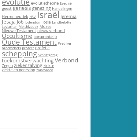
evolutie
evolutietheorie
Ezechiël
genesis
genezing
geest
Handelingen
Israël
Jeremia
Hermeneutiek
HSV
Jesaja
Job
Josia
Jodendom
Landbelofte
Mozes
Leviathan
Melchizedek
Nieuwe Testament
nieuw verbond
Occultisme
oorspronkelijk
Oude Testament
Prediker
profetie
preekschets
profeet
schepping
Schriftgezag
Verbond
toekomstverwachting
ziekenzalving
Zegen
ziekte
ziekte en genezing
zondvloed