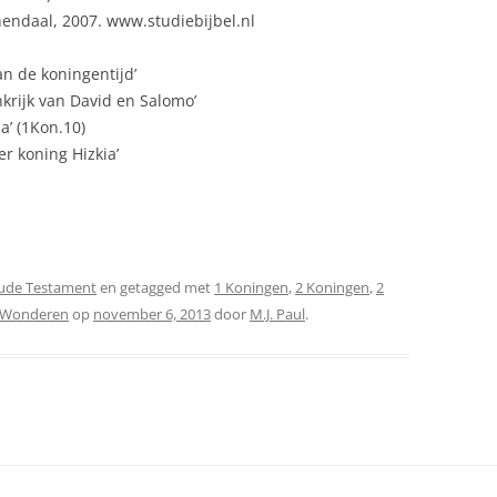
endaal, 2007. www.studiebijbel.nl
an de koningentijd’
inkrijk van David en Salomo’
a’ (1Kon.10)
r koning Hizkia’
Oude Testament
en getagged met
1 Koningen
,
2 Koningen
,
2
Wonderen
op
november 6, 2013
door
M.J. Paul
.