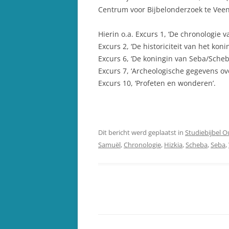
Centrum voor Bijbelonderzoek te Veen
Hierin o.a. Excurs 1, ‘De chronologie v
Excurs 2, ‘De historiciteit van het kon
Excurs 6, ‘De koningin van Seba/Scheb
Excurs 7, ‘Archeologische gegevens ove
Excurs 10, ‘Profeten en wonderen’.
Dit bericht werd geplaatst in
Studiebijbel 
Samuël
,
Chronologie
,
Hizkia
,
Scheba
,
Seba
,