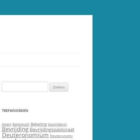
Zoeken
naar:
TREFWOORDEN
Bekering
Adam
Behemoth
besnijdenis
Bevrijding
Bevrijdingspastoraat
Deuteronomium
Deuteronomy