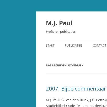
Spring
naar
inhoud
M.J. Paul
Profiel en publicaties
START
PUBLICATIES
CONTACT
OUDE TESTAMENT
TAG ARCHIEVEN:
STUDIEBIJBEL OUDE TESTAMEN
WONDEREN
SCHEPPING EN EVOLUTIE
OVERIGE PUBLICATIES
2007: Bijbelcommentaar
RECENSIES
M.J. Paul, G. van den Brink, J.C. Bette (
Studiebijbel Oude Testament, deel 4 (