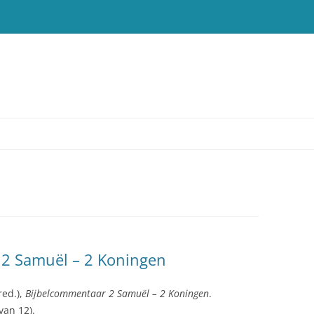
T
 2 Samuël – 2 Koningen
red.),
Bijbelcommentaar 2 Samuël – 2 Koningen
.
van 12).